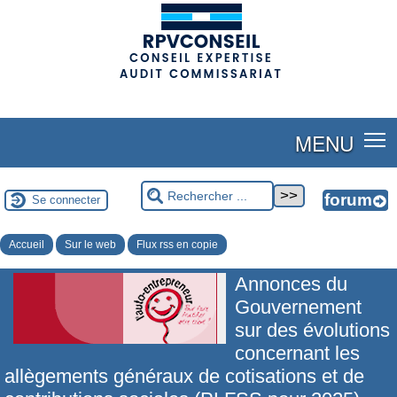
(adsbygoogle = window.adsbygoogle || []).push({});
MENU
Se connecter
Accueil
Sur le web
Flux rss en copie
Annonces du
Gouvernement
sur des évolutions
concernant les
allègements généraux de cotisations et de