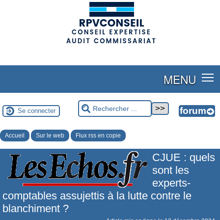
(adsbygoogle = window.adsbygoogle || []).push({});
MENU
Se connecter
Accueil
Sur le web
Flux rss en copie
CJUE : quels
sont les
experts-
comptables assujettis à la lutte contre le
blanchiment ?