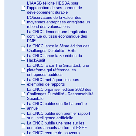
L’IAASB félicite l’IESBA pour
l’approbation de ses normes de
développement durable
L’Observatoire de la valeur des
moyennes entreprises enregistre un
rebond des valorisations
La CNCC dénonce une fragilisation
continue du tissu économique des
PME
La CNCC lance la 3ème édition des
Challenges Durabilité - RSE
La CNCC lance la 5e édition du
HackAudit
La CNCC lance The SmartList, une
plateforme qui référence les
entreprises auditées
La CNCC met à jour plusieurs
exemples de rapports
La CNCC organise l’édition 2023 des
Challenges Durabilité - Responsabilité
Sociétale
La CNCC publie son 6e baromètre
annuel
La CNCC publie son premier rapport
sur l’intelligence artificielle
La CNCC publie une note sur les
comptes annuels au format ESEF
La CNCC recrute de nouveaux