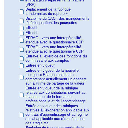
et voyageurs représentants placiers
(VRP)
Déplacement de la rubrique
« Indemnités de rupture »
Discipline du CAC : des manquements
réitérés justifient les poursuites
Effectif
Effectif
EFRAG : vers une interopérabilité
étendue avec le questionnaire CDP
EFRAG : vers une interopérabilité
étendue avec le questionnaire CDP
Entrave à l’exercice des fonctions du
commissaire aux comptes
Entrée en vigueur
Entrée en vigueur de la nouvelle
rubrique « Epargne salariale »
comprenant actuellement un chapitre
sur la Prime de partage de la valeur
Entrée en vigueur de la rubrique
relative aux contributions servant au
financement de la formation
professionnelle et de l’apprentissage
Entrée en vigueur des rubriques
relatives à l’exonération applicable aux
contrats d’apprentissage et au régime
social applicable aux rémunérations
des stagiaires.
Evolution du traitement social de la