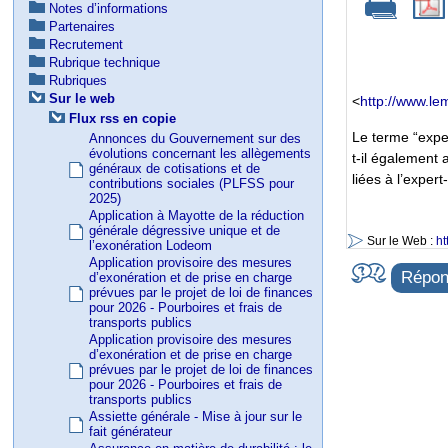
Notes d’informations
Partenaires
Recrutement
Rubrique technique
Rubriques
Sur le web
<
http://www.le
Flux rss en copie
Le terme “expe
Annonces du Gouvernement sur des
évolutions concernant les allègements
t-il également 
généraux de cotisations et de
liées à l’exper
contributions sociales (PLFSS pour
2025)
Application à Mayotte de la réduction
générale dégressive unique et de
Sur le Web :
ht
l’exonération Lodeom
Application provisoire des mesures
Répond
d’exonération et de prise en charge
prévues par le projet de loi de finances
pour 2026 - Pourboires et frais de
transports publics
Application provisoire des mesures
d’exonération et de prise en charge
prévues par le projet de loi de finances
pour 2026 - Pourboires et frais de
transports publics
Assiette générale - Mise à jour sur le
fait générateur