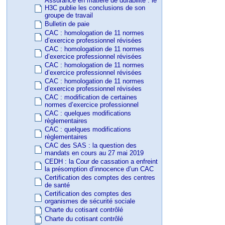
Assurance en matière de durabilité : le
H3C publie les conclusions de son
groupe de travail
Bulletin de paie
CAC : homologation de 11 normes
d’exercice professionnel révisées
CAC : homologation de 11 normes
d’exercice professionnel révisées
CAC : homologation de 11 normes
d’exercice professionnel révisées
CAC : homologation de 11 normes
d’exercice professionnel révisées
CAC : modification de certaines
normes d’exercice professionnel
CAC : quelques modifications
règlementaires
CAC : quelques modifications
règlementaires
CAC des SAS : la question des
mandats en cours au 27 mai 2019
CEDH : la Cour de cassation a enfreint
la présomption d’innocence d’un CAC
Certification des comptes des centres
de santé
Certification des comptes des
organismes de sécurité sociale
Charte du cotisant contrôlé
Charte du cotisant contrôlé