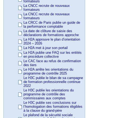
formateurs
La CNCC recrute de nouveaux
formateurs
La CNCC recrute de nouveaux
formateurs
La CRCC de Paris publie un guide de
la performance comptable
La date de clôture de saisie des
déclarations de formations approche
La H2A approuve le plan d’orientation
2024 – 2026
La H2A met à jour son portail
La H2A publie une FAQ sur les entités
en procédure collective
Le CAC face au refus de confirmation
des tiers
Le H2A arrête les orientations du
programme de contrôle 2025
Le H3C publie le bilan de sa campagne
de formation professionnelle continue
2022
Le H3C publie les orientations du
programme de contrôle des
commissaires aux comptes
Le H3C publie ses conclusions sur
l’homologation des formations éligibles
à la clause du grand-père
Le plafond de la sécurité sociale