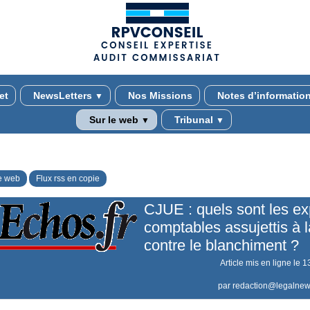
(adsbygoogle = window.adsbygoogle || []).push({});
et
NewsLetters
Nos Missions
Notes d’informatio
▼
Sur le web
Tribunal
▼
▼
e web
Flux rss en copie
CJUE : quels sont les ex
comptables assujettis à l
contre le blanchiment ?
Article mis en ligne le
1
par
redaction@legalnew