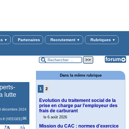
ns
Partenaires
Recrutement
Rubriques
▼
▼
▼
Dans la même rubrique
perts-
1
2
a lutte
Evolution du traitement social de la
prise en charge par l'employeur des
3 décembre 2024
frais de carburant
le 6 août 2026
s.fr (VEEGEE)
Mission du CAC : normes d’exercice