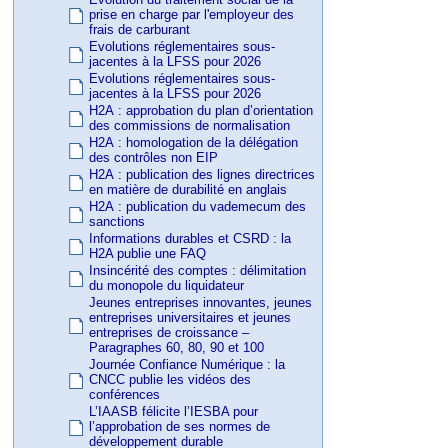
prise en charge par l'employeur des
frais de carburant
Evolutions réglementaires sous-
jacentes à la LFSS pour 2026
Evolutions réglementaires sous-
jacentes à la LFSS pour 2026
H2A : approbation du plan d’orientation
des commissions de normalisation
H2A : homologation de la délégation
des contrôles non EIP
H2A : publication des lignes directrices
en matière de durabilité en anglais
H2A : publication du vademecum des
sanctions
Informations durables et CSRD : la
H2A publie une FAQ
Insincérité des comptes : délimitation
du monopole du liquidateur
Jeunes entreprises innovantes, jeunes
entreprises universitaires et jeunes
entreprises de croissance –
Paragraphes 60, 80, 90 et 100
Journée Confiance Numérique : la
CNCC publie les vidéos des
conférences
L’IAASB félicite l’IESBA pour
l’approbation de ses normes de
développement durable