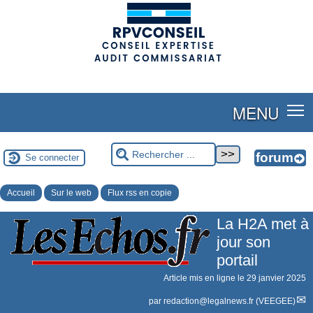
(adsbygoogle = window.adsbygoogle || []).push({});
MENU
Se connecter
Accueil
Sur le web
Flux rss en copie
La H2A met à
jour son
portail
Article mis en ligne le
29 janvier 2025
par
redaction@legalnews.fr (VEEGEE)