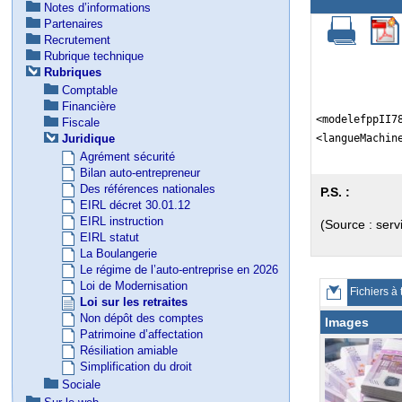
Notes d’informations
Partenaires
Recrutement
Rubrique technique
Rubriques
Comptable
Financière
<modelefppII7
Fiscale
<langueMachin
Juridique
Agrément sécurité
Bilan auto-entrepreneur
Des références nationales
P.S. :
EIRL décret 30.01.12
EIRL instruction
(Source : serv
EIRL statut
La Boulangerie
Le régime de l’auto-entreprise en 2026
Loi de Modernisation
Fichiers à 
Loi sur les retraites
Non dépôt des comptes
Images
Patrimoine d’affectation
Résiliation amiable
Simplification du droit
Sociale