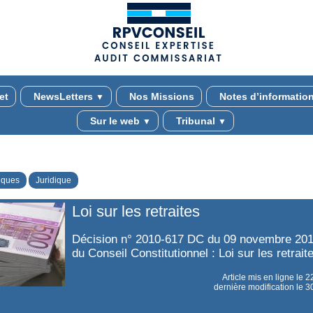
(adsbygoogle = window.adsbygoogle || []).push({});
et
NewsLetters
Nos Missions
Notes d’informatio
▼
Sur le web
Tribunal
▼
▼
iques
Juridique
Loi sur les retraites
Décision n° 2010-617 DC du 09 novembre 201
du Conseil Constitutionnel : Loi sur les retrait
Article mis en ligne le
2
dernière modification le