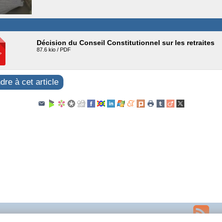
Décision du Conseil Constitutionnel sur les retraites
87.6 kio / PDF
re à cet article
Plan du site
Contact
Espace privé
squelette