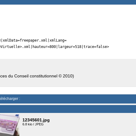
8|xmlData=freepaper.xml|xmlLang=
eVirtuelle>.xml|hauteur=800|largeur=518|trace=false>
ices du Conseil constitutionnel © 2010)
télécharger :
12345601.jpg
6.8 kio / JPEG