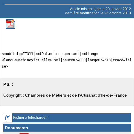
Article mis en ligne le
20 janvier 2012
dernière modification le 26 octobre 2013
<modelefppII311|xmlData=freepaper.xml|xmlLang=
<langueMachineVirtuelle>.xml|hauteur=800|largeur=518|trace=fal
se>
P.S. :
Copyright : Chambres de Métiers et de l’Artisanat d’Île-de-France
Fichier à télécharger :
Documents