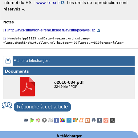
internet du RSI :
www.le-rsi.fr
. Les droits de reproduction sont
réservés ».
Notes
[
1
]
http://avis-situation-sirene.insee.fr/avisitu/jsp/avis.jsp
[
2
]
<modelefppII323|xmlData=freezer.xml|xmlLang=
<langueMachineVirtuelle>.xml|hauteur=400|largeur=510|trace=false>
Fichier à télécharger :
Documents
c2010-034.pdf
224.9 kio / PDF
Répondre à cet article
A télécharger