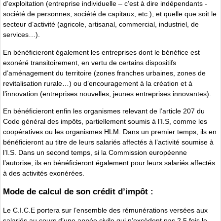
d’exploitation (entreprise individuelle – c’est à dire indépendants -
société de personnes, société de capitaux, etc.), et quelle que soit le
secteur d’activité (agricole, artisanal, commercial, industriel, de
services…).
En bénéficieront également les entreprises dont le bénéfice est
exonéré transitoirement, en vertu de certains dispositifs
d’aménagement du territoire (zones franches urbaines, zones de
revitalisation rurale…) ou d’encouragement à la création et à
l’innovation (entreprises nouvelles, jeunes entreprises innovantes).
En bénéficieront enfin les organismes relevant de l’article 207 du
Code général des impôts, partiellement soumis à l’I.S, comme les
coopératives ou les organismes HLM. Dans un premier temps, ils en
bénéficieront au titre de leurs salariés affectés à l’activité soumise à
l’I.S. Dans un second temps, si la Commission européenne
l’autorise, ils en bénéficieront également pour leurs salariés affectés
à des activités exonérées.
Mode de calcul de son crédit d’impôt :
Le C.I.C.E portera sur l’ensemble des rémunérations versées aux
salariés au cours d’une année civile qui n’excèdent pas 2,5 fois le