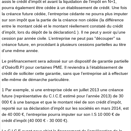
assis le crédit d’impôt et avant la liquidation de l’impôt en N+1,
pourra également être cédée à un établissement de crédit. Une fois
la créance future cédée, l’entreprise cédante ne pourra plus imputer
sur son impôt que la partie de la créance non cédée (la différence
entre le montant cédé et le montant réellement constaté du crédit
d’impôt, lors du dépôt de la déclaration1 ). Il ne peut y avoir qu’une
cession par année civile. L’entreprise ne peut pas "découper" sa
créance future, en procédant à plusieurs cessions partielles au titre
d’une même année.
Le préfinancement sera adossé sur un dispositif de garantie partielle
d’Oséo/B.P.I pour certaines PME. Il reviendra à l’établissement de
crédit de solliciter cette garantie, sans que l’entreprise ait à effectuer
elle-même de démarche particulière.
1 Par exemple, si une entreprise cède en juillet 2013 une créance
future (représentative du C.I.C.E estimé pour l’année 2013) de 30
000 € à une banque et que le montant réel de son crédit d’impôt,
reporté sur sa déclaration d’impôt sur les sociétés en mars 2014, est
de 40 000 €, l’entreprise pourra imputer sur son I.S 10 000 € de
crédit d’impôt (40 000 € - 30 000 €).
Le C.I.C.E ayant pour objet le financement de l’amélioration de la