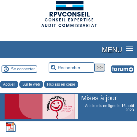
(adsbygoogle = window.adsbygoogle || []).push({});
MENU
Se connecter
Accueil
Sur le web
Flux rss en copie
Mises à jour
Article mis en ligne le
16 août
2023